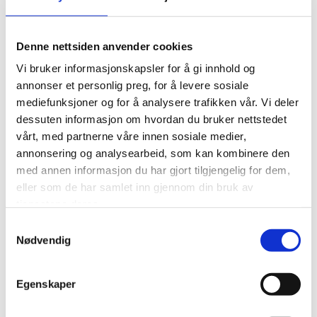
Denne nettsiden anvender cookies
Vi bruker informasjonskapsler for å gi innhold og
annonser et personlig preg, for å levere sosiale
08/12/2022
-
Lorem Ipsum
mediefunksjoner og for å analysere trafikken vår. Vi deler
dessuten informasjon om hvordan du bruker nettstedet
Maritim
vårt, med partnerne våre innen sosiale medier,
annonsering og analysearbeid, som kan kombinere den
Neque porro quisquam est qui dolorem
med annen informasjon du har gjort tilgjengelig for dem,
ipsum quia dolor sit amet, consectetur,
eller som de har samlet inn gjennom din bruk av
adipisci velit.
tjenestene deres.
Samtykkevalg
Nødvendig
LES MER
Egenskaper