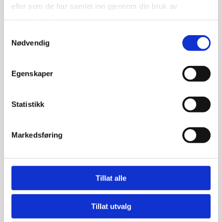
ek@electroteam.no
eller som de har samlet inn gjennom din bruk av

tjenestene deres.
Samtykkevalg
Nødvendig
Egenskaper
Statistikk
Markedsføring
Tillat alle
Tillat utvalg