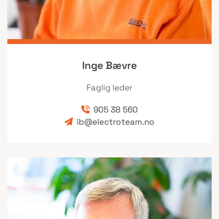
Inge Bævre
Faglig leder
905 38 560

ib@electroteam.no
