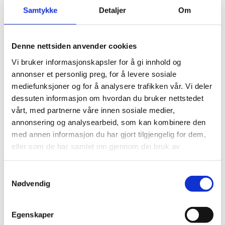
dolor sit amet, consectetur, adipisci velit.
Samtykke
Detaljer
Om
Lorem ipsum dolor sit amet, consectetur
adipiscing elit. In a dui lacinia, bibendum nulla a,
Denne nettsiden anvender cookies
sollicitudin leo. Vestibulum vitae tortor at urna
Vi bruker informasjonskapsler for å gi innhold og
convallis ultrices. Aliquam sed neque vitae purus
annonser et personlig preg, for å levere sosiale
rhoncus bibendum non at felis. Maecenas eu metus
mediefunksjoner og for å analysere trafikken vår. Vi deler
ac felis congue scelerisque. Aenean augue lacus,
dessuten informasjon om hvordan du bruker nettstedet
vestibulum nec convallis non, molestie non ligula.
vårt, med partnerne våre innen sosiale medier,
Cras neque ante, tempor in risus quis, sagittis varius
annonsering og analysearbeid, som kan kombinere den
nibh. Sed tempor ex vel vehicula viverra. Integer
med annen informasjon du har gjort tilgjengelig for dem,
ipsum quam, molestie at magna ac, congue
eller som de har samlet inn gjennom din bruk av
efficitur lacus. Duis consequat, est sit amet mollis
tjenestene deres.
pretium, urna felis finibus massa, eget feugiat
Samtykkevalg
quam leo id dolor. Nam laoreet nulla sit amet
Nødvendig
tristique sodales. Phasellus ornare magna dui.
Egenskaper