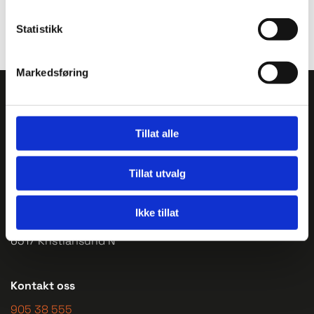
0
Statistikk
Markedsføring
Tillat alle
Tillat utvalg
Adresse:
Ikke tillat
Omagata 118
6517 Kristiansund N
Kontakt oss
905 38 555