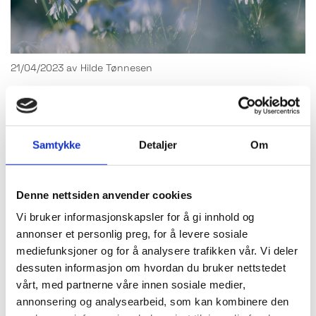
21/04/2023
av Hilde Tønnesen
KLIMA- OG MILJØRAPPORT 2022
Da er klima- og miljørapporten klar.
Samtykke
Detaljer
Om
Vi er Miljøfyrtårn-sertifisert, noe som gir oss et
konkret verktøy for å forbedre våre
miljøprestasjoner innenfor områdene arbeidsmiljø,
Denne nettsiden anvender cookies
avfallshåndtering, energibruk, innkjøp og transport.
Vi bruker informasjonskapsler for å gi innhold og
Elektrobransjen spiller en nøkkelrolle i omstillingen
annonser et personlig preg, for å levere sosiale
til et fornybart samfunn og Electro Team ønsker å
mediefunksjoner og for å analysere trafikken vår. Vi deler
bidra der vi kan til en mer bærekraftig verden.
dessuten informasjon om hvordan du bruker nettstedet
Klima- og miljørapporten legger grunnlaget for
vårt, med partnerne våre innen sosiale medier,
videre arbeid og forbedringer mot Fn's
annonsering og analysearbeid, som kan kombinere den